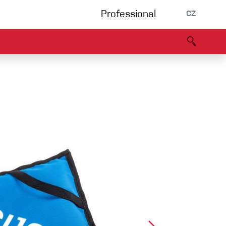
Professional
CZ
rnění
Partneři
B2B portál
Prohlášení o shodě
Události
Bouldering
Lezecká stěna
Via Ferrata
Vícedélky/tradiční