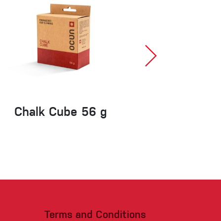
Chalk Cube 56 g
Pantera O
Terms and Conditions