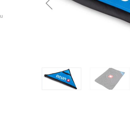
ou
 oblečení
Kalhoty
Trika
Bundy
Kalhoty
Trika
Bundy