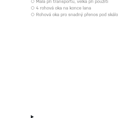
Malá při transportu, velká při použití
Spárové rukavice
4 rohová oka na konce lana
Rohová oka pro snadný přenos pod skál
Lezecké
Muži
Ženy