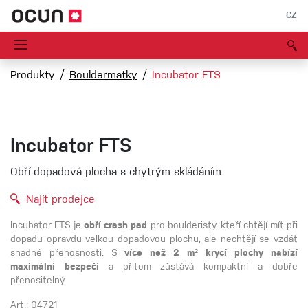
CZ
Produkty
Bouldermatky
Incubator FTS
Incubator FTS
Obří dopadová plocha s chytrým skládáním
Najít prodejce
Incubator FTS je
obří crash pad
pro boulderisty, kteří chtějí mít při
dopadu opravdu velkou dopadovou plochu, ale nechtějí se vzdát
snadné přenosnosti. S
více než 2 m² krycí plochy nabízí
maximální bezpečí
a přitom zůstává kompaktní a dobře
přenositelný.
Art.: 04721