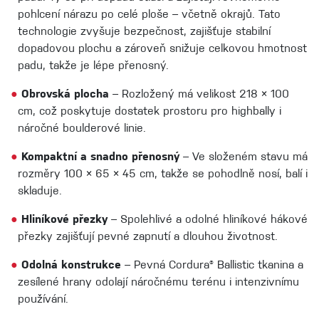
pohlcení nárazu po celé ploše – včetně okrajů. Tato
technologie zvyšuje bezpečnost, zajišťuje stabilní
dopadovou plochu a zároveň snižuje celkovou hmotnost
padu, takže je lépe přenosný.
●
Obrovská plocha
– Rozložený má velikost 218 × 100
cm, což poskytuje dostatek prostoru pro highbally i
náročné boulderové linie.
●
Kompaktní a snadno přenosný
– Ve složeném stavu má
rozměry 100 × 65 × 45 cm, takže se pohodlně nosí, balí i
skladuje.
●
Hliníkové přezky
– Spolehlivé a odolné hliníkové hákové
přezky zajišťují pevné zapnutí a dlouhou životnost.
●
Odolná konstrukce
– Pevná Cordura® Ballistic tkanina a
zesílené hrany odolají náročnému terénu i intenzivnímu
používání.