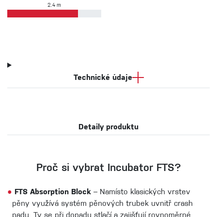
2.4 m
Technické údaje
Detaily produktu
Proč si vybrat Incubator FTS?
●
FTS Absorption Block
– Namísto klasických vrstev
pěny využívá systém pěnových trubek uvnitř crash
padu. Ty se při dopadu stlačí a zajišťují rovnoměrné