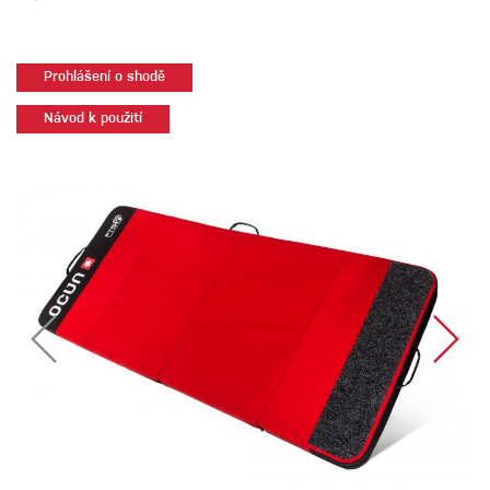
Prohlášení o shodě
Návod k použití