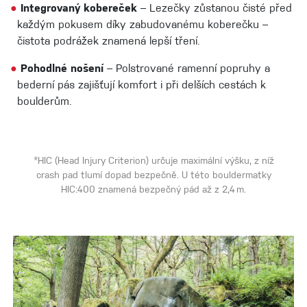
●
Integrovaný kobereček
– Lezečky zůstanou čisté před
každým pokusem díky zabudovanému koberečku –
čistota podrážek znamená lepší tření.
●
Pohodlné nošení
– Polstrované ramenní popruhy a
bederní pás zajišťují komfort i při delších cestách k
boulderům.
*HIC (Head Injury Criterion) určuje maximální výšku, z níž
crash pad tlumí dopad bezpečně. U této bouldermatky
HIC:400 znamená bezpečný pád až z 2,4 m.