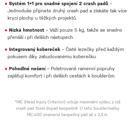
●
Systém 1+1 pro snadné spojení 2 crash padů
–
Jednoduše připnete druhý crash pad a získáte tak více
krycí plochy u těžkých projektů.
●
Nízká hmotnost
– Váží pouze 5 kg, takže se snadno
přenáší i při delších nástupech.
●
Integrovaný kobereček
– Čisté lezečky před každým
pokusem díky zabudovanému koberečku.
●
Pohodlné nošení
– Polstrované ramenní popruhy
zajišťují komfort i při delších cestách k boulderům.
*HIC (Head Injury Criterion) určuje maximální výšku, z níž
crash pad tlumí dopad bezpečně. U této bouldermatky
HIC:400 znamená bezpečný pád až z 2,5 m.