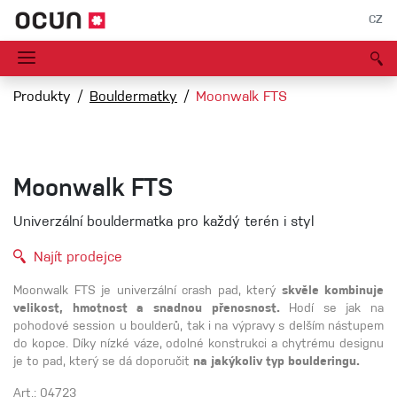
CZ
Produkty
Bouldermatky
Moonwalk FTS
Moonwalk FTS
Univerzální bouldermatka pro každý terén i styl
Najít prodejce
Moonwalk FTS je univerzální crash pad, který
skvěle kombinuje
velikost, hmotnost a snadnou přenosnost.
Hodí se jak na
pohodové session u boulderů, tak i na výpravy s delším nástupem
do kopce. Díky nízké váze, odolné konstrukci a chytrému designu
je to pad, který se dá doporučit
na jakýkoliv typ boulderingu.
Art.: 04723