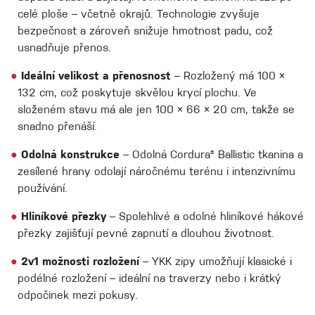
celé ploše – včetně okrajů. Technologie zvyšuje
bezpečnost a zároveň snižuje hmotnost padu, což
usnadňuje přenos.
●
Ideální velikost a přenosnost
– Rozložený má 100 ×
132 cm, což poskytuje skvělou krycí plochu. Ve
složeném stavu má ale jen 100 × 66 × 20 cm, takže se
snadno přenáší.
●
Odolná konstrukce
– Odolná Cordura® Ballistic tkanina a
zesílené hrany odolají náročnému terénu i intenzivnímu
používání.
●
Hliníkové přezky
– Spolehlivé a odolné hliníkové hákové
přezky zajišťují pevné zapnutí a dlouhou životnost.
●
2v1 možnosti rozložení
– YKK zipy umožňují klasické i
podélné rozložení – ideální na traverzy nebo i krátký
odpočinek mezi pokusy.