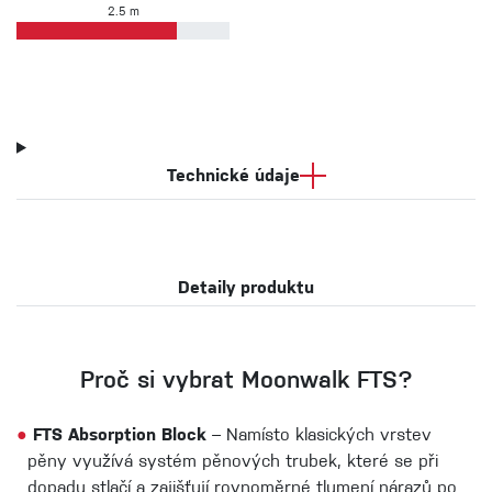
2.5 m
Technické údaje
Detaily produktu
Proč si vybrat Moonwalk FTS?
●
FTS Absorption Block
– Namísto klasických vrstev
pěny využívá systém pěnových trubek, které se při
dopadu stlačí a zajišťují rovnoměrné tlumení nárazů po