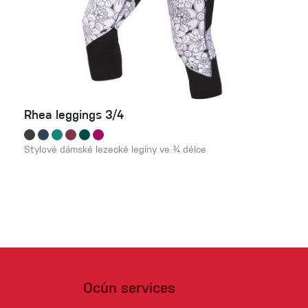
Rhea leggings 3/4
Stylové dámské lezecké legíny ve ¾ délce
Ocún services