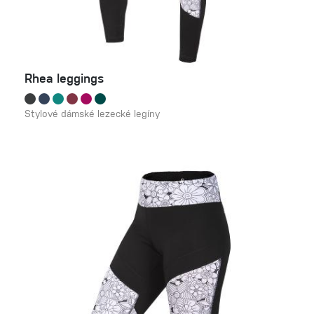
Rhea leggings
Stylové dámské lezecké legíny