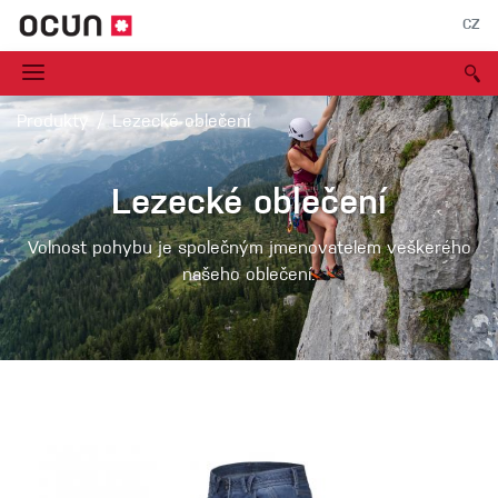
CZ
Produkty
Lezecké oblečení
Lezecké oblečení
Volnost pohybu je společným jmenovatelem veškerého
našeho oblečení.