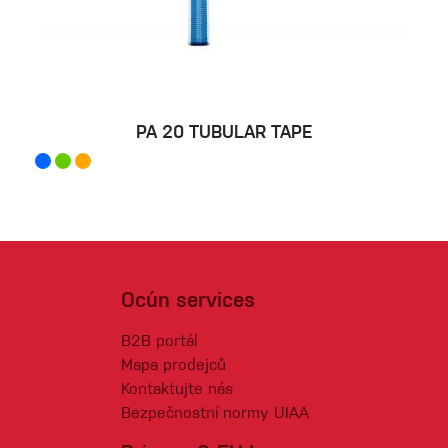
PA 20 TUBULAR TAPE
Ocún services
B2B portál
Mapa prodejců
Kontaktujte nás
Bezpečnostní normy UIAA