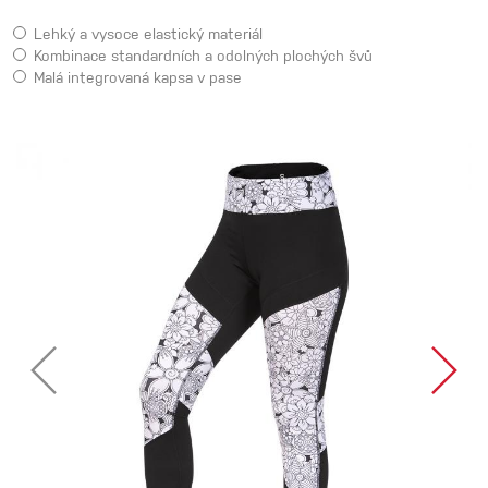
Lehký a vysoce elastický materiál
Kombinace standardních a odolných plochých švů
Malá integrovaná kapsa v pase