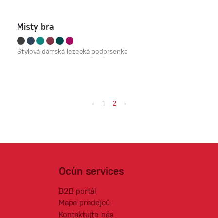
Misty bra
Stylová dámská lezecká podprsenka
‹
1
2
›
Ocún services
B2B portál
Mapa prodejců
Kontaktujte nás