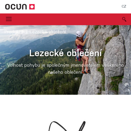
CZ
Produkty
Lezecké oblečení
Lezecké oblečení
Volnost pohybu je společným jmenovatelem veškerého
našeho oblečení.