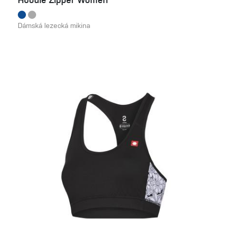
Hoodie Zipper Women
Dámská lezecká mikina