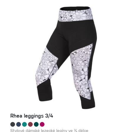
Rhea leggings 3/4
Stylové dámské lezecké legíny ve ¾ délce