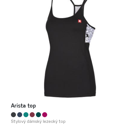
Arista top
Stylový dámský lezecký top