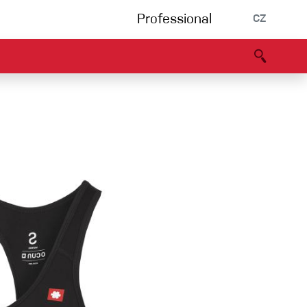
Professional
CZ
rnění
Partneři
B2B portál
Prohlášení o shodě
Události
Bouldering
Lezecká stěna
Via Ferrata
Vícedélky/tradiční