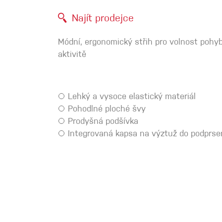
Spárové rukavice
Najít prodejce
Módní, ergonomický střih pro volnost pohybu
Lezecké
aktivitě
Muži
Lehký a vysoce elastický materiál
Pohodlné ploché švy
Prodyšná podšívka
Integrovaná kapsa na výztuž do podprse
Ženy