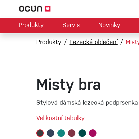
Produkty
Servis
Novinky
Hardwar
Mapa prodejců
Produkty
Lezecké oblečení
Kontaktujte nás
O nás
Mist
Ke
U
Climbing LA
Lezečky
Jistítka
Úvazky
Expresk
Lana
Misty bra
Karabiny
Bouldermatky
Stylová dámská lezecká podprsenka
Via ferrata
Smyčky
Velikostní tabulky
Helmy