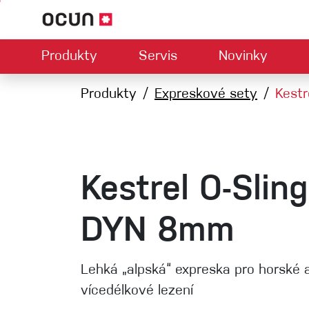
Produkty
Servis
Novinky
Hardwar
Mapa prodejců
Produkty
Expreskové sety
Kontaktujte nás
O nás
Kestr
Ke
U
Climbing LA
Lezečky
Jistítka
Úvazky
Expresk
Lana
Kestrel O-Sling
Karabiny
Bouldermatky
DYN 8mm
Via ferrata
Smyčky
Lehká „alpská“ expreska pro horské 
vícedélkové lezení
Helmy