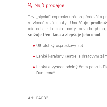
Najít prodejce
Spárové rukavice
Tzv. „alpská“ expreska určená především pr
Lezecké
a vícedélkové cesty. Umožňuje
prodlou
místech, kde linie cesty nevede přímo
Muži
snižuje tření lana a zlepšuje jeho chod.
●
Ultralehký expreskový set
●
Lehké karabiny Kestrel s drátovým z
●
Lehký a vysoce odolný 8mm popruh Bi
Ženy
Dyneema®
Art. 04082