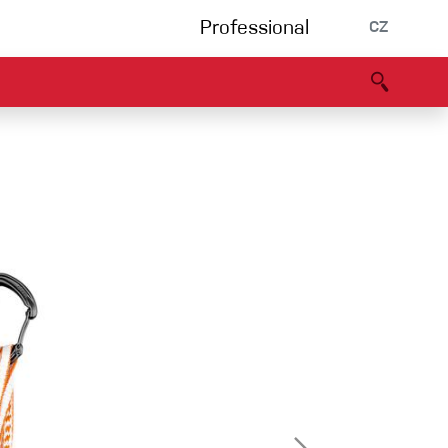
Professional
CZ
rnění
Partneři
B2B portál
Prohlášení o shodě
Události
Bouldering
Lezecká stěna
Via Ferrata
Vícedélky/tradiční