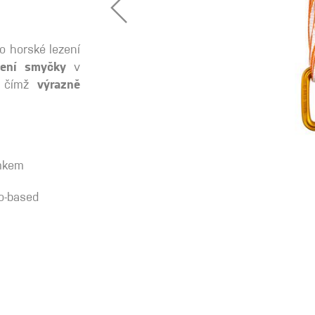
o horské lezení
 oblečení
žení smyčky
v
, čímž
výrazně
Kalhoty
Trika
Bundy
ámkem
o-based
Kalhoty
Trika
Bundy