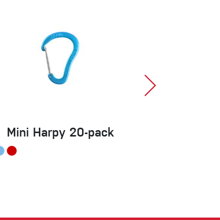
Mini Harpy 20-pack
Daisycha
115cm
135cm