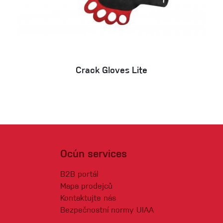
Crack Gloves Lite
Ocún services
B2B portál
Mapa prodejců
Kontaktujte nás
Bezpečnostní normy UIAA