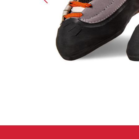
Spárové rukavice
Lezecké
Muži
Ženy