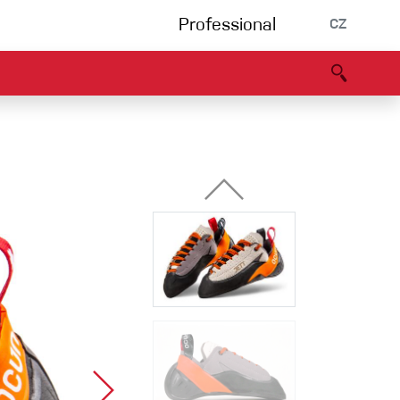
Professional
CZ
rnění
Partneři
B2B portál
Prohlášení o shodě
Události
Bouldering
Lezecká stěna
Via Ferrata
Vícedélky/tradiční