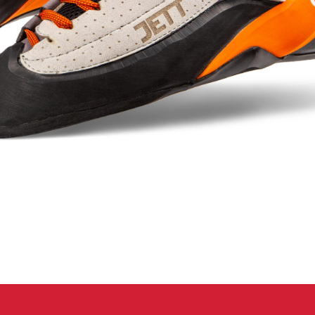
 oblečení
Kalhoty
Trika
Bundy
Kalhoty
Trika
Bundy