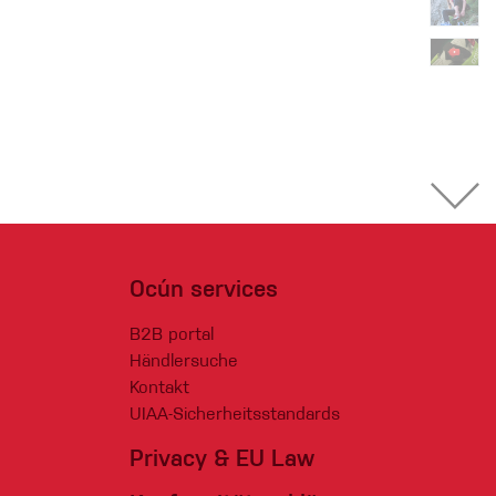
Ocún services
B2B portal
Händlersuche
Kontakt
UIAA-Sicherheitsstandards
Privacy & EU Law