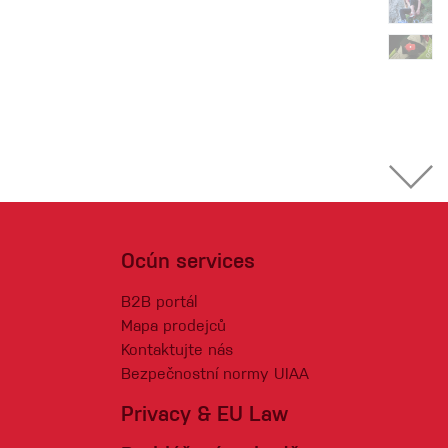
Ocún services
B2B portál
Mapa prodejců
Kontaktujte nás
Bezpečnostní normy UIAA
Privacy & EU Law