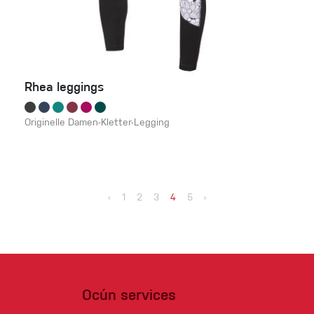
Rhea leggings
Originelle Damen-Kletter-Legging
‹
1
2
3
4
5
›
Ocún services