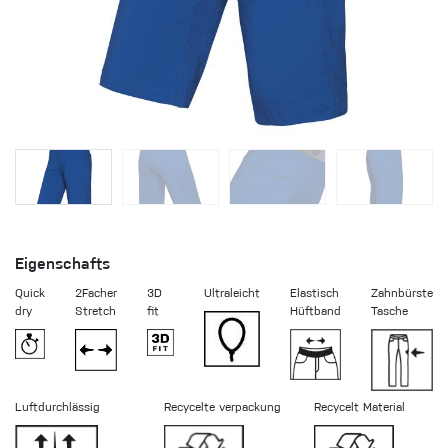
Eigenschafts
Quick
2Facher
3D
Ultraleicht
Elastisch
Zahnbürste
dry
Stretch
fit
Hüftband
Tasche
Luftdurchlässig
Recycelte verpackung
Recycelt Material