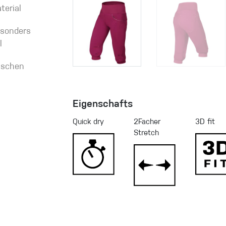
terial
esonders
l
taschen
Eigenschafts
Quick dry
2Facher
3D fit
Stretch