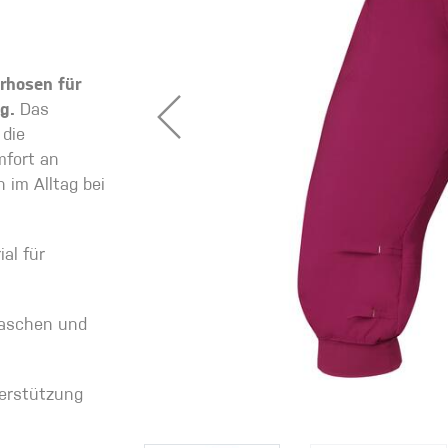
erhosen für
eidung
ng.
Das
Kletterhose
 die
mfort an
T-shirt
 im Alltag bei
Jacke
al für
Kletterhose
Waschen und
T-shirt
Jacke
erstützung