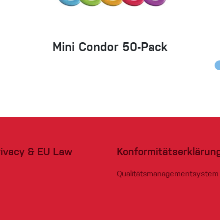
Mini Condor 50-Pack
rivacy & EU Law
Konformitätserklärun
Qualitätsmanagementsystem