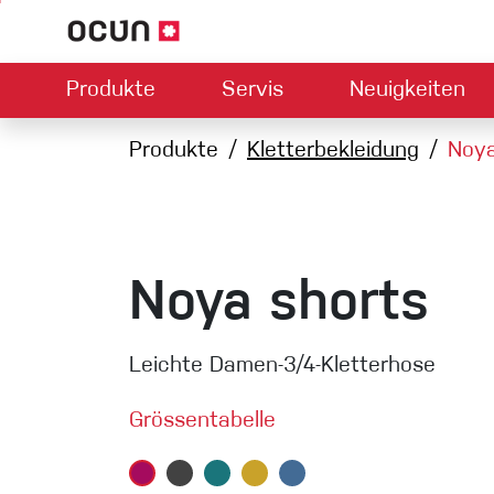
Produkte
Servis
Neuigkeiten
Hardware
Händlersuche
Produkte
Kontakt
Kletterbekleidung
Downloads
Über uns
Noya
Climbing L
Kletterschuhe
Sicherung
Klettergurte
Express-S
Seile
Noya shorts
Karabiner
Bouldermatten
Leichte Damen-3/4-Kletterhose
Via ferrata
Schlingen
Grössentabelle
Helme