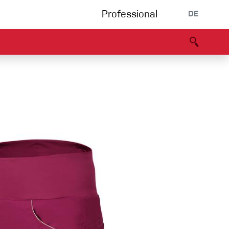
Professional
DE
s
Partners
B2B portal
Konformitätserklärung
Events
Bouldering
Kletterhalle
Klettersteig
Multipitch/tradclimb