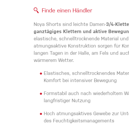
Handschuhe
Finde einen Händler
Noya Shorts sind leichte Damen-
3/4-Klett
Kletterbekl
ganztägiges Klettern und aktive Bewegu
Männer
elastische, schnelltrocknende Material und
atmungsaktive Konstruktion sorgen für Ko
langen Tagen in der Halle, am Fels und auch
wärmerem Wetter.
●
Elastisches, schnelltrocknendes Materi
Komfort bei intensiver Bewegung
Frauen
●
Formstabil auch nach wiederholtem 
langfristiger Nutzung
●
Hoch atmungsaktives Gewebe zur Unt
des Feuchtigkeitsmanagements