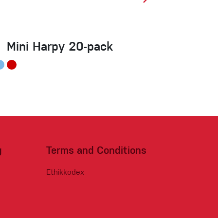
Mini Harpy 20-pack
Quicklin
g
Terms and Conditions
Ethikkodex