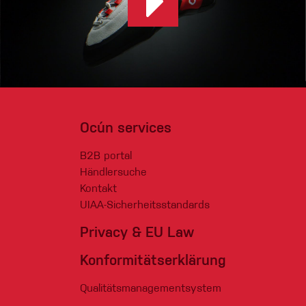
Ocún services
B2B portal
Händlersuche
Kontakt
UIAA-Sicherheitsstandards
Privacy & EU Law
Konformitätserklärung
Qualitätsmanagementsystem