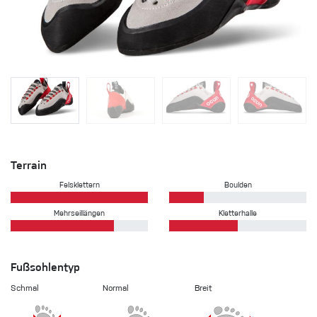
Terrain
Felsklettern
Boulden
Mehrseillängen
Kletterhalle
Fußsohlentyp
Schmal
Normal
Breit