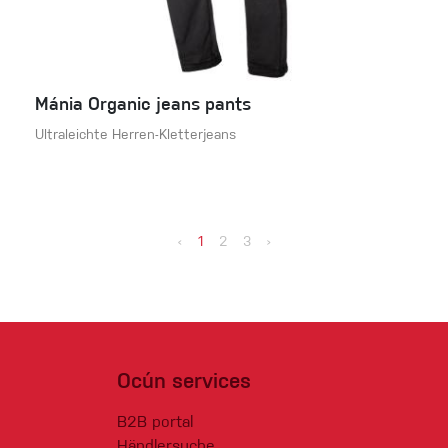
Mánia Organic jeans pants
Ultraleichte Herren-Kletterjeans
‹
1
2
3
›
Ocún services
B2B portal
Händlersuche