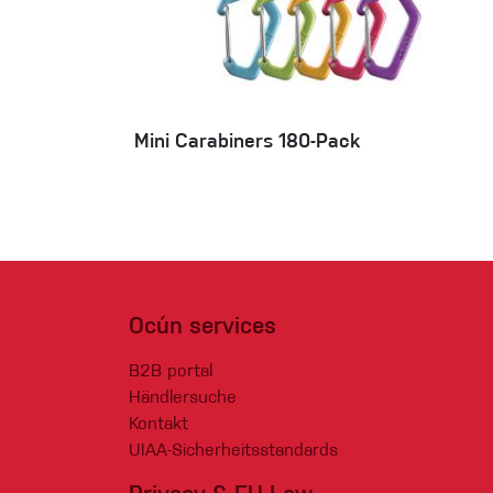
Mini Carabiners 180-Pack
Ocún services
B2B portal
Händlersuche
Kontakt
UIAA-Sicherheitsstandards