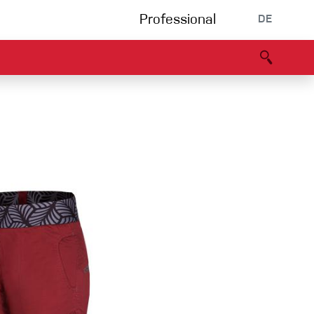
Professional
DE
s
Partners
B2B portal
Konformitätserklärung
Events
Bouldering
Kletterhalle
Klettersteig
Multipitch/tradclimb