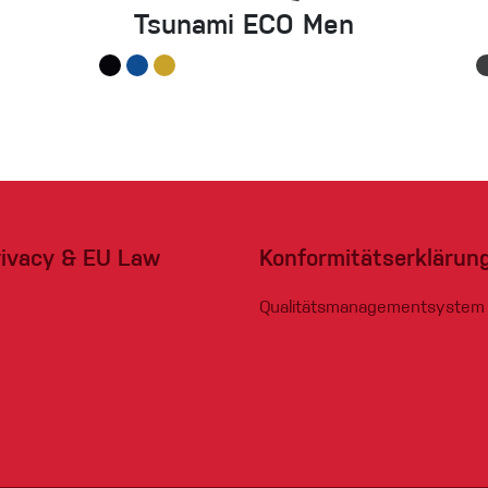
Tsunami ECO Men
rivacy & EU Law
Konformitätserklärun
Qualitätsmanagementsystem