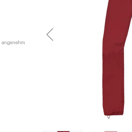
eidung
Kletterhose
s angenehm
T-shirt
Jacke
Kletterhose
T-shirt
Jacke