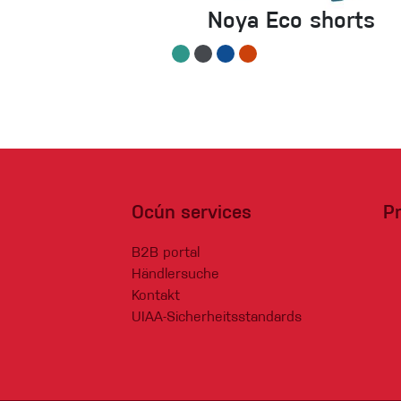
Noya Eco shorts
Ocún services
P
B2B portal
Händlersuche
Kontakt
UIAA-Sicherheitsstandards