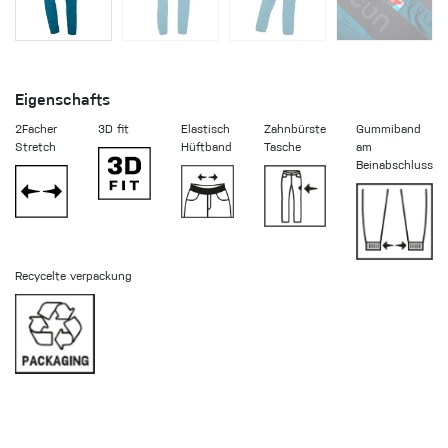
Eigenschafts
2Facher
3D fit
Elastisch
Zahnbürste
Gummiband
Stretch
Hüftband
Tasche
am
Beinabschluss
Recycelte verpackung