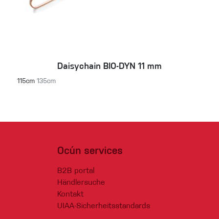
Daisychain BIO-DYN 11 mm
115cm
135cm
Ocún services
B2B portal
Händlersuche
Kontakt
UIAA-Sicherheitsstandards