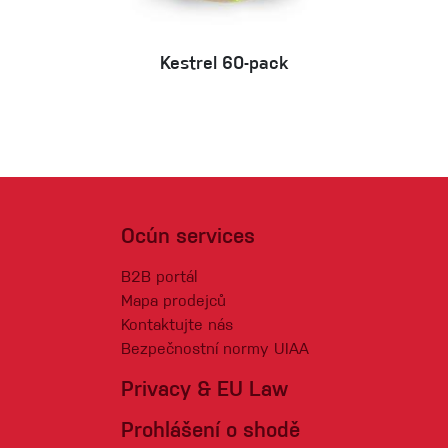
Kestrel 60-pack
Ocún services
B2B portál
Mapa prodejců
Kontaktujte nás
Bezpečnostní normy UIAA
Privacy & EU Law
Prohlášení o shodě