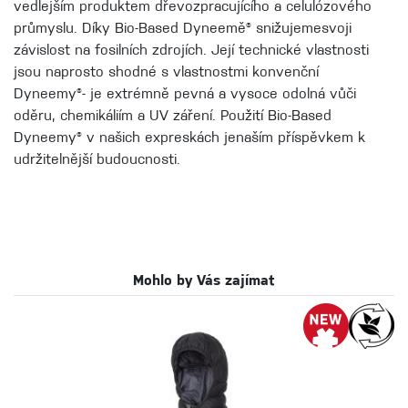
vedlejším produktem dřevozpracujícího a celulózového
průmyslu. Díky Bio-Based Dyneemě® snižujemesvoji
závislost na fosilních zdrojích. Její technické vlastnosti
jsou naprosto shodné s vlastnostmi konvenční
Dyneemy®- je extrémně pevná a vysoce odolná vůči
oděru, chemikáliím a UV záření. Použití Bio-Based
Dyneemy® v našich expreskách jenaším příspěvkem k
udržitelnější budoucnosti.
Mohlo by Vás zajímat