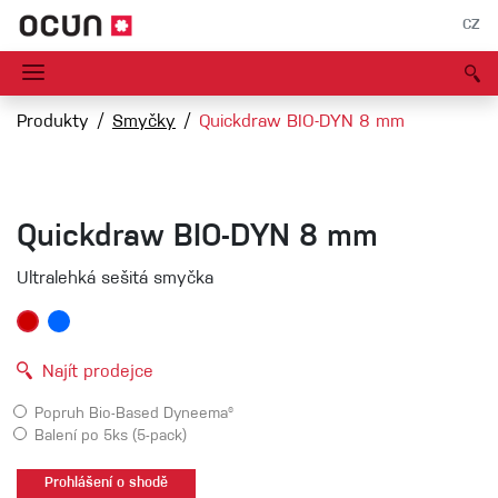
CZ
Produkty
Smyčky
Quickdraw BIO-DYN 8 mm
Quickdraw BIO-DYN 8 mm
Ultralehká sešitá smyčka
Najít prodejce
Popruh Bio-Based Dyneema®
Balení po 5ks (5-pack)
Prohlášení o shodě