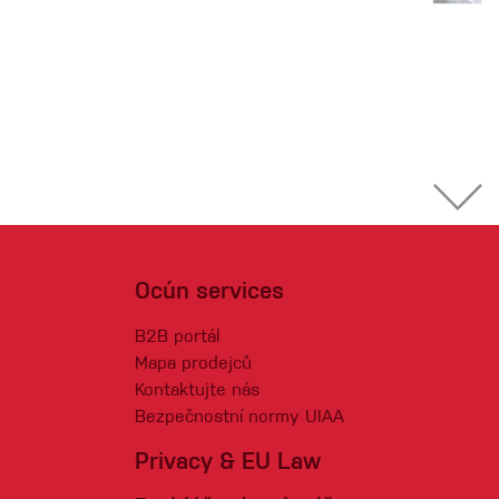
Ocún services
B2B portál
Mapa prodejců
Kontaktujte nás
Bezpečnostní normy UIAA
Privacy & EU Law