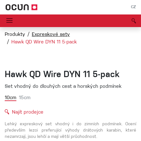
CZ
Produkty
Expreskové sety
Hawk QD Wire DYN 11 5-pack
Hawk QD Wire DYN 11 5-pack
Set vhodný do dlouhých cest a horských podmínek
10cm
15cm
Najít prodejce
Lehký expreskový set vhodný i do zimních podmínek. Ocení
především lezci preferující výhody drátových karabin, které
nezamrzají, jsou lehčí a mají větší průchodnost.