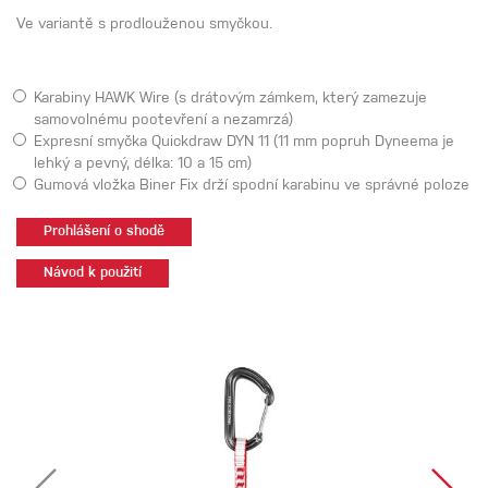
Ve variantě s prodlouženou smyčkou.
Karabiny HAWK Wire (s drátovým zámkem, který zamezuje
samovolnému pootevření a nezamrzá)
Expresní smyčka Quickdraw DYN 11 (11 mm popruh Dyneema je
lehký a pevný, délka: 10 a 15 cm)
Gumová vložka Biner Fix drží spodní karabinu ve správné poloze
Prohlášení o shodě
Návod k použití