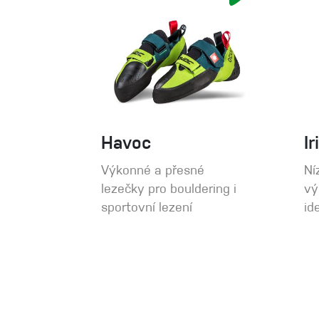
Havoc
Ir
Výkonné a přesné
Ní
lezečky pro bouldering i
vý
sportovní lezení
id