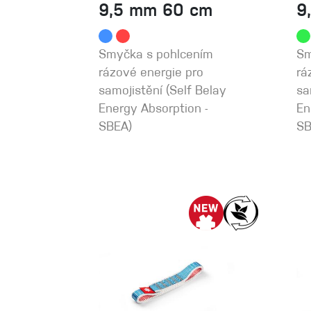
9,5 mm 60 cm
9
Smyčka s pohlcením
Sm
rázové energie pro
rá
samojistění (Self Belay
sa
Energy Absorption -
En
SBEA)
SB