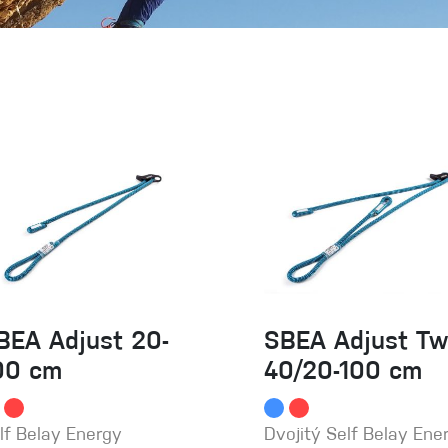
 oblečení
Kalhoty
Trika
Bundy
Kalhoty
BEA Adjust 20-
SBEA Adjust Tw
Trika
00 cm
40/20-100 cm
Bundy
lf Belay Energy
Dvojitý Self Belay Ene