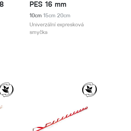
8
PES 16 mm
10cm
15cm
20cm
Univerzální expresková
y
smyčka