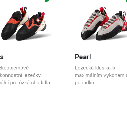
is
Pearl
zkoobjemové
Lezecká klasika s
konnostní lezečky,
maximálním výkonem 
eální pro úzká chodidla
pohodlím