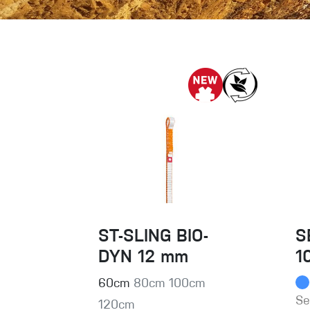
Spárové rukavice
Lezecké
Muži
Ženy
ST-SLING BIO-
S
DYN 12 mm
1
60cm
80cm
100cm
Se
120cm