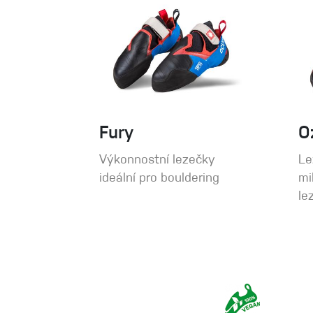
Fury
O
Výkonnostní lezečky
Le
ideální pro bouldering
mi
le