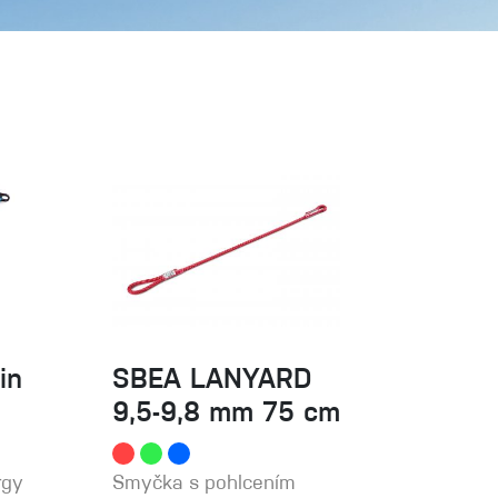
(Současná)
Sportovní lezení
in
SBEA LANYARD
9,5-9,8 mm 75 cm
rgy
Smyčka s pohlcením