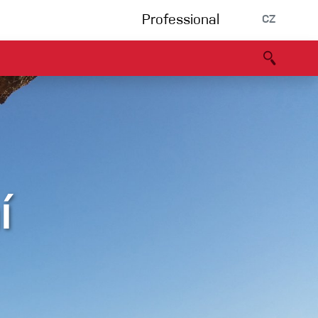
Professional
CZ
rnění
Partneři
B2B portál
Prohlášení o shodě
Události
Bouldering
Lezecká stěna
í
Via Ferrata
Vícedélky/tradiční