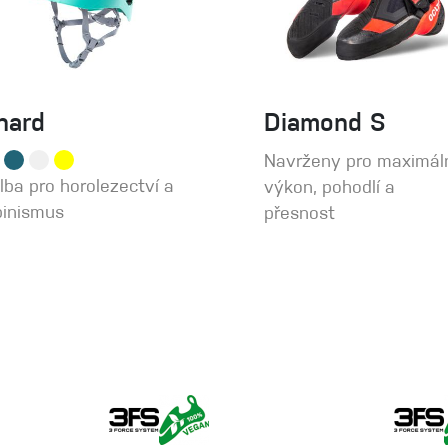
hard
Diamond S
Navrženy pro maximál
ilba pro horolezectví a
výkon, pohodlí a
pinismus
přesnost