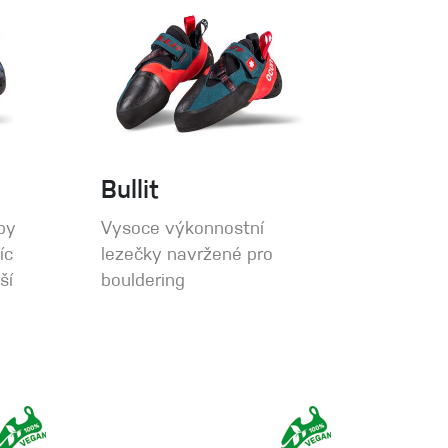
Bullit
py
Vysoce výkonnostní
íc
lezečky navržené pro
ší
bouldering