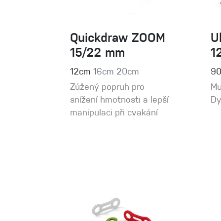
Quickdraw ZOOM
U
15/22 mm
1
12cm
16cm
20cm
9
Zúžený popruh pro
Mu
snížení hmotnosti a lepší
Dy
manipulaci při cvakání