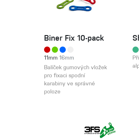
Biner Fix 10-pack
S
11mm
16mm
Př
al
Balíček gumových vložek
pro fixaci spodní
karabiny ve správné
poloze