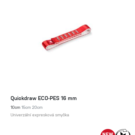
Quickdraw ECO-PES 16 mm
10cm
15cm
20cm
Univerzální expresková smyčka