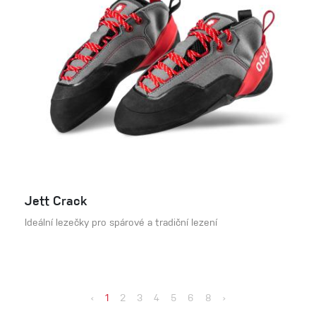
Jett Crack
Ideální lezečky pro spárové a tradiční lezení
‹
1
2
3
4
5
6
8
›