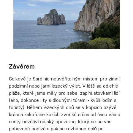
Závěrem
Celkově je Sardinie neuvěřitelným místem pro zimní,
podzimní nebo jarní lezecký výlet. V létě se odlehlé
pláže, které jsme měly pro sebe, zaplní stovkami lidí
(ano, dokonce i ty s dlouhými túrami - kvůli lodím s
turisty). Během lezeckých dnů se v kopcích ozývá
krásná kakofonie kozích zvonků a čas od času vás u
cesty navštíví nějaký opozdilec, který se na vás
pobaveně podívá a pak se rozběhne dolů po