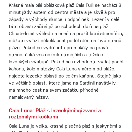
Krásná malá bílá oblázková pláž Cala Fuili se nachází 8
minut jízdy autem od centra města a je skvělá pro
západy a východy slunce, i odpočinek. Lezení v celé
této oblasti začíná již po schodech dolů na pláž.
Chcete-li mít výhled na oceán a prožít letní atmosféru,
můžete vylézt několik cest podél stěn na levé straně
pláže. Pokud se vydrápete přes skály na pravé
straně, čeká vás několik strmějších a těžších
lezeckých výstupů. Pokud se rozhodnete vydat podél
kaňonu, kolem stezky Cala Luna směrem od pláže,
najdete lezecké oblasti po celém kaňonu. Stejně jako
ve většině oblastí, které jsme na Sardinii navštívily,
má mnoho cest na svém začátku příhodně
namalovaný název.
Cala Luna: Pláž s lezeckými výzvami a
roztomilými kočkami
Cala Luna je velká, krásná písečná pláž s jeskyněmi a