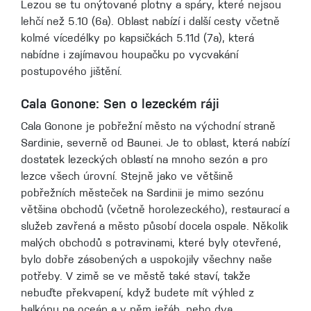
Lezou se tu onýtované plotny a spáry, které nejsou
lehčí než 5.10 (6a). Oblast nabízí i další cesty včetně
kolmé vícedélky po kapsičkách 5.11d (7a), která
nabídne i zajímavou houpačku po vycvakání
postupového jištění.
Cala Gonone: Sen o lezeckém ráji
Cala Gonone je pobřežní město na východní straně
Sardinie, severně od Baunei. Je to oblast, která nabízí
dostatek lezeckých oblastí na mnoho sezón a pro
lezce všech úrovní. Stejně jako ve většině
pobřežních městeček na Sardinii je mimo sezónu
většina obchodů (včetně horolezeckého), restaurací a
služeb zavřená a město působí docela ospale. Několik
malých obchodů s potravinami, které byly otevřené,
bylo dobře zásobených a uspokojily všechny naše
potřeby. V zimě se ve městě také staví, takže
nebuďte překvapení, když budete mít výhled z
balkónu na oceán a v něm jeřáb, nebo dva.