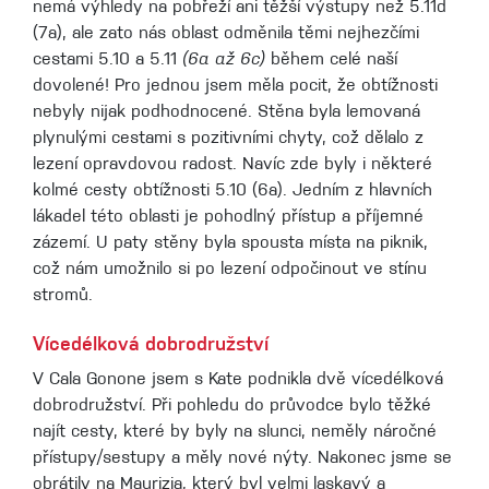
nemá výhledy na pobřeží ani těžší výstupy než 5.11d
(7a), ale zato nás oblast odměnila těmi nejhezčími
cestami 5.10 a 5.11
(6a až 6c)
během celé naší
dovolené! Pro jednou jsem měla pocit, že obtížnosti
nebyly nijak podhodnocené. Stěna byla lemovaná
plynulými cestami s pozitivními chyty, což dělalo z
lezení opravdovou radost. Navíc zde byly i některé
kolmé cesty obtížnosti 5.10 (6a). Jedním z hlavních
lákadel této oblasti je pohodlný přístup a příjemné
zázemí. U paty stěny byla spousta místa na piknik,
což nám umožnilo si po lezení odpočinout ve stínu
stromů.
Vícedélková dobrodružství
V Cala Gonone jsem s Kate podnikla dvě vícedélková
dobrodružství. Při pohledu do průvodce bylo těžké
najít cesty, které by byly na slunci, neměly náročné
přístupy/sestupy a měly nové nýty. Nakonec jsme se
obrátily na Maurizia, který byl velmi laskavý a