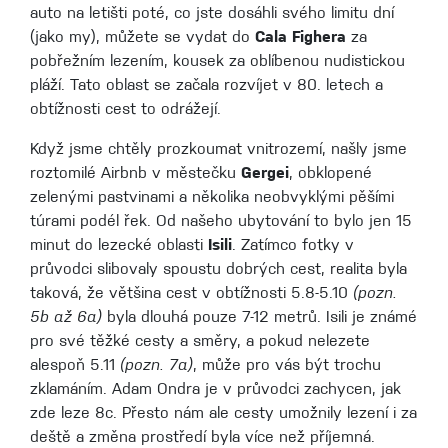
auto na letišti poté, co jste dosáhli svého limitu dní
(jako my), můžete se vydat do
Cala Fighera
za
pobřežním lezením, kousek za oblíbenou nudistickou
pláží. Tato oblast se začala rozvíjet v 80. letech a
obtížnosti cest to odrážejí.
Když jsme chtěly prozkoumat vnitrozemí, našly jsme
roztomilé Airbnb v městečku
Gergei
, obklopené
zelenými pastvinami a několika neobvyklými pěšími
túrami podél řek. Od našeho ubytování to bylo jen 15
minut do lezecké oblasti
Isili
. Zatímco fotky v
průvodci slibovaly spoustu dobrých cest, realita byla
taková, že většina cest v obtížnosti 5.8-5.10
(pozn.
5b až 6a)
byla dlouhá pouze 7-12 metrů. Isili je známé
pro své těžké cesty a směry, a pokud nelezete
alespoň 5.11
(pozn. 7a)
, může pro vás být trochu
zklamáním. Adam Ondra je v průvodci zachycen, jak
zde leze 8c. Přesto nám ale cesty umožnily lezení i za
deště a změna prostředí byla více než příjemná.