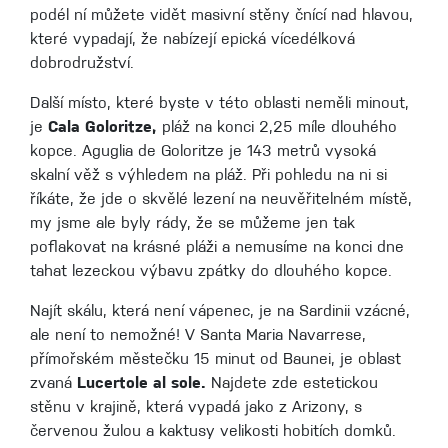
podél ní můžete vidět masivní stěny čnící nad hlavou,
které vypadají, že nabízejí epická vícedélková
dobrodružství.
Další místo, které byste v této oblasti neměli minout,
je
Cala Goloritze,
pláž na konci 2,25 míle dlouhého
kopce. Aguglia de Goloritze je 143 metrů vysoká
skalní věž s výhledem na pláž. Při pohledu na ni si
říkáte, že jde o skvělé lezení na neuvěřitelném místě,
my jsme ale byly rády, že se můžeme jen tak
poflakovat na krásné pláži a nemusíme na konci dne
tahat lezeckou výbavu zpátky do dlouhého kopce.
Najít skálu, která není vápenec, je na Sardinii vzácné,
ale není to nemožné! V Santa Maria Navarrese,
přímořském městečku 15 minut od Baunei, je oblast
zvaná
Lucertole al sole.
Najdete zde estetickou
stěnu v krajině, která vypadá jako z Arizony, s
červenou žulou a kaktusy velikosti hobitích domků.