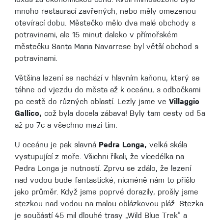
mnoho restaurací zavřených, nebo měly omezenou
otevírací dobu. Městečko mělo dva malé obchody s
potravinami, ale 15 minut daleko v přímořském
městečku Santa Maria Navarrese byl větší obchod s
potravinami.
Většina lezení se nachází v hlavním kaňonu, který se
táhne od vjezdu do města až k oceánu, s odbočkami
po cestě do různých oblastí. Lezly jsme ve
Villaggio
Gallico,
což byla docela zábava! Byly tam cesty od 5a
až po 7c a všechno mezi tím.
U oceánu je pak slavná
Pedra Longa,
velká skála
vystupující z moře. Všichni říkali, že vícedélka na
Pedra Longa je nutností. Zprvu se zdálo, že lezení
nad vodou bude fantastické, nicméně nám to přišlo
jako průměr. Když jsme poprvé dorazily, prošly jsme
stezkou nad vodou na malou oblázkovou pláž. Stezka
je součástí 45 mil dlouhé trasy „Wild Blue Trek“ a