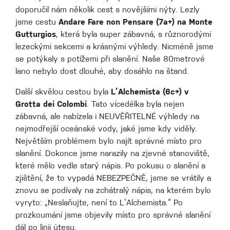
doporučil nám několik cest s novějšími nýty. Lezly
jsme cestu
Andare Fare non Pensare (7a+) na Monte
Gutturgios
, která byla super zábavná, s různorodými
lezeckými sekcemi a krásnými výhledy. Nicméně jsme
se potýkaly s potížemi při slanění. Naše 80metrové
lano nebylo dost dlouhé, aby dosáhlo na štand.
Další skvělou cestou byla
L’Alchemista (6c+) v
Grotta dei Colombi
. Tato vícedélka byla nejen
zábavná, ale nabízela i NEUVĚŘITELNÉ výhledy na
nejmodřejší oceánské vody, jaké jsme kdy viděly.
Největším problémem bylo najít správné místo pro
slanění. Dokonce jsme narazily na zjevné stanoviště,
které mělo vedle starý nápis. Po pokusu o slanění a
zjištění, že to vypadá NEBEZPEČNĚ, jsme se vrátily a
znovu se podívaly na zchátralý nápis, na kterém bylo
vyryto: „Neslaňujte, není to L’Alchemista.“ Po
prozkoumání jsme objevily místo pro správné slanění
dál po linii útesu.