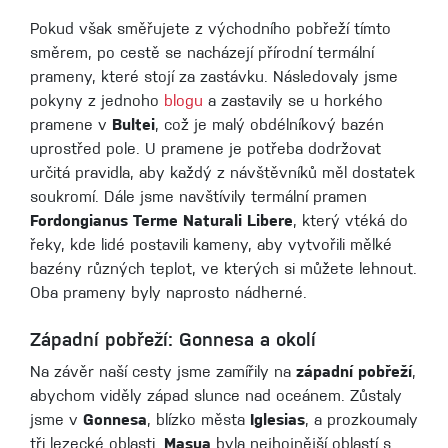
Pokud však směřujete z východního pobřeží tímto
směrem, po cestě se nacházejí přírodní termální
prameny, které stojí za zastávku. Následovaly jsme
pokyny z jednoho
blogu
a zastavily se u horkého
pramene v
Bultei
, což je malý obdélníkový bazén
uprostřed pole. U pramene je potřeba dodržovat
určitá pravidla, aby každý z návštěvníků měl dostatek
soukromí. Dále jsme navštívily termální pramen
Fordongianus Terme Naturali Libere
, který vtéká do
řeky, kde lidé postavili kameny, aby vytvořili mělké
bazény různých teplot, ve kterých si můžete lehnout.
Oba prameny byly naprosto nádherné.
Západní pobřeží: Gonnesa a okolí
Na závěr naší cesty jsme zamířily na
západní pobřeží
,
abychom viděly západ slunce nad oceánem. Zůstaly
jsme v
Gonnesa
, blízko města
Iglesias
, a prozkoumaly
tři lezecké oblasti.
Masua
byla nejhojnější oblastí s