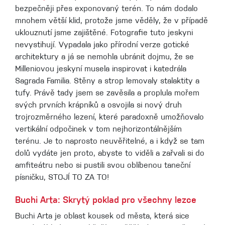
bezpečněji přes exponovaný terén. To nám dodalo
mnohem větší klid, protože jsme věděly, že v případě
uklouznutí jsme zajištěné. Fotografie tuto jeskyni
nevystihují. Vypadala jako přírodní verze gotické
architektury a já se nemohla ubránit dojmu, že se
Milleniovou jeskyní musela inspirovat i katedrála
Sagrada Familia. Stěny a strop lemovaly stalaktity a
tufy. Právě tady jsem se zavěsila a proplula mořem
svých prvních krápníků a osvojila si nový druh
trojrozměrného lezení, které paradoxně umožňovalo
vertikální odpočinek v tom nejhorizontálnějším
terénu. Je to naprosto neuvěřitelné, a i když se tam
dolů vydáte jen proto, abyste to viděli a zařvali si do
amfiteátru nebo si pustili svou oblíbenou taneční
písničku, STOJÍ TO ZA TO!
Buchi Arta: Skrytý poklad pro všechny lezce
Buchi Arta je oblast kousek od města, která sice