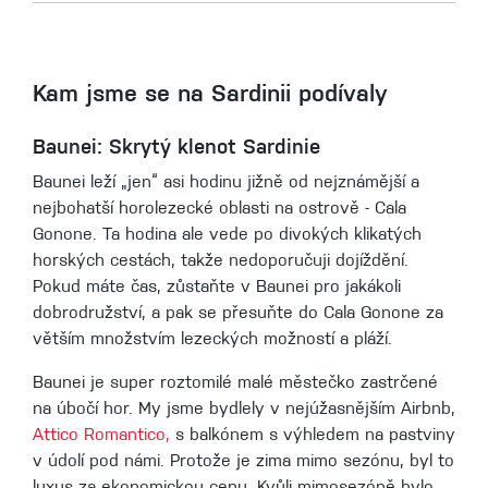
Kam jsme se na Sardinii podívaly
Baunei: Skrytý klenot Sardinie
Baunei leží „jen“ asi hodinu jižně od nejznámější a
nejbohatší horolezecké oblasti na ostrově - Cala
Gonone. Ta hodina ale vede po divokých klikatých
horských cestách, takže nedoporučuji dojíždění.
Pokud máte čas, zůstaňte v Baunei pro jakákoli
dobrodružství, a pak se přesuňte do Cala Gonone za
větším množstvím lezeckých možností a pláží.
Baunei je super roztomilé malé městečko zastrčené
na úbočí hor. My jsme bydlely v nejúžasnějším Airbnb,
Attico Romantico,
s balkónem s výhledem na pastviny
v údolí pod námi. Protože je zima mimo sezónu, byl to
luxus za ekonomickou cenu. Kvůli mimosezóně bylo