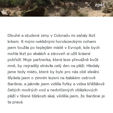
zpět
Dlouhé a studené zimy v Coloradu mi začaly lézt
krkem. S mými neklidnými horolezeckými nohami
jsem toužila po teplejším místě v Evropě, kde bych
mohla lézt po skalách a zároveň si užít krásné
pobřeží. Moje partnerka, která leze převážně kvůli
mně, by nejraději strávila celý den na pláži. Hledaly
jsme tedy místo, které by bylo pro nás obě ideální.
Slyšela jsem o zimním lezení na italském ostrově
Sardinie, a jakmile jsem viděla fotky a videa křišťálově
čistých modrých vod a nedotčených oblázkových
pláží v těsné blízkosti skal, věděla jsem, že Sardinie je
ta pravá.