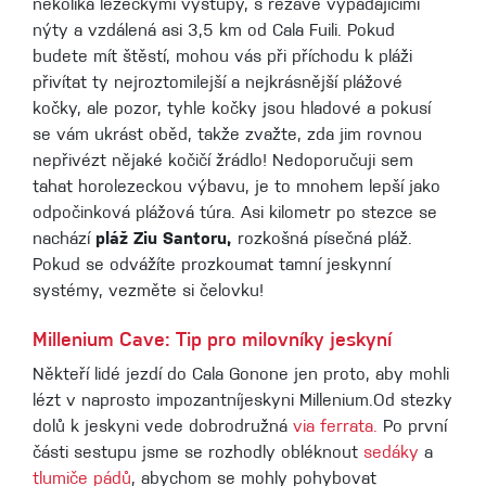
několika lezeckými výstupy, s rezavě vypadajícími
nýty a vzdálená asi 3,5 km od Cala Fuili. Pokud
budete mít štěstí, mohou vás při příchodu k pláži
přivítat ty nejroztomilejší a nejkrásnější plážové
kočky, ale pozor, tyhle kočky jsou hladové a pokusí
se vám ukrást oběd, takže zvažte, zda jim rovnou
nepřivézt nějaké kočičí žrádlo! Nedoporučuji sem
tahat horolezeckou výbavu, je to mnohem lepší jako
odpočinková plážová túra. Asi kilometr po stezce se
nachází
pláž Ziu Santoru,
rozkošná písečná pláž.
Pokud se odvážíte prozkoumat tamní jeskynní
systémy, vezměte si čelovku!
Millenium Cave: Tip pro milovníky jeskyní
Někteří lidé jezdí do Cala Gonone jen proto, aby mohli
lézt v naprosto impozantníjeskyni Millenium.Od stezky
dolů k jeskyni vede dobrodružná
via ferrata.
Po první
části sestupu jsme se rozhodly obléknout
sedáky
a
tlumiče pádů
, abychom se mohly pohybovat