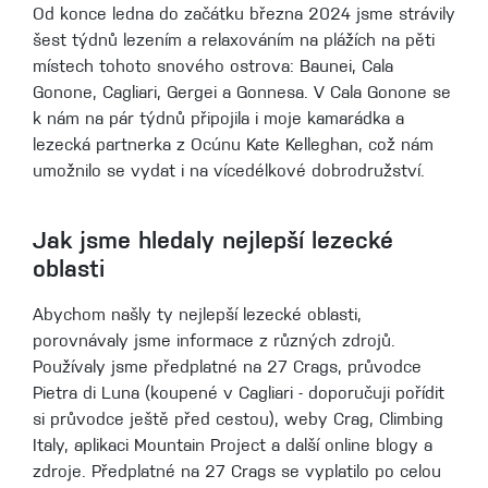
Od konce ledna do začátku března 2024 jsme strávily
šest týdnů lezením a relaxováním na plážích na pěti
místech tohoto snového ostrova: Baunei, Cala
Gonone, Cagliari, Gergei a Gonnesa. V Cala Gonone se
k nám na pár týdnů připojila i moje kamarádka a
lezecká partnerka z Ocúnu Kate Kelleghan, což nám
umožnilo se vydat i na vícedélkové dobrodružství.
Jak jsme hledaly nejlepší lezecké
oblasti
Abychom našly ty nejlepší lezecké oblasti,
porovnávaly jsme informace z různých zdrojů.
Používaly jsme předplatné na 27 Crags, průvodce
Pietra di Luna (koupené v Cagliari - doporučuji pořídit
si průvodce ještě před cestou), weby Crag, Climbing
Italy, aplikaci Mountain Project a další online blogy a
zdroje. Předplatné na 27 Crags se vyplatilo po celou