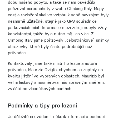
dobu našeho pobytu, a také se nám osvědčilo
pořizovat screenshoty z webu Climbing Italy. Mapy
cest a rozložení skal ve vztahu k sobě navzájem byly
nesmírně užitečné, stejně jako GPS souřadnice
parkovacích míst. Informace mezi zdroji nebyly vždy
konzistentní, takže bylo nutné mít jich více. Z
Climbing Italy jsme pořizovaly „celostránkové“ snímky
obrazovky, které byly často podrobnější než
průvodce.
Kontaktovaly jsme také místního lezce a autora
průvodce, Maurizia Oviglia, abychom se zeptaly na
kvalitu jištění ve vybraných oblastech. Maurizio byl
velmi laskavý a nasměroval nás správným směrem,
zvláště na vícedélkových cestách.
Podmínky a tipy pro lezení
Je důležité si uvědomit několik informací o podnebí