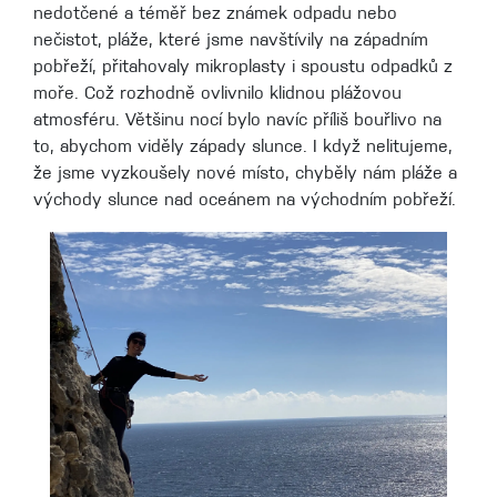
nedotčené a téměř bez známek odpadu nebo
nečistot, pláže, které jsme navštívily na západním
pobřeží, přitahovaly mikroplasty i spoustu odpadků z
moře. Což rozhodně ovlivnilo klidnou plážovou
atmosféru. Většinu nocí bylo navíc příliš bouřlivo na
to, abychom viděly západy slunce. I když nelitujeme,
že jsme vyzkoušely nové místo, chyběly nám pláže a
východy slunce nad oceánem na východním pobřeží.