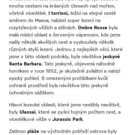
mnoha cestami na krásných útesech nad mořem,
včetně vícedélek.
I torrioni,
ležící na stejné cestě
směrem do Masua, nabízel super lezení na
rozptýlených věžích a stěnách.
Ombre Rosse
byla
malá místní oblast s červeným vápencem, kde jsme
našly několik skvělých cest a vyzkoušely několik
různých stylů lezení. Jednou z nejlepších věcí, které
jsme v této oblasti podnikly, byla návštěva
jeskyně
Santa Barbara.
Tato jeskyně, objevená náhodně
horníkem v roce 1952, je skutečně zvláštní a nabízí
epický pohled. S omezenými prohlídkami kvůli
ochraně prostředí byla návštěva této jeskyně
úchvatným zážitkem.
Hlavní lezecké oblasti, které jsme nestihly navštívit,
byly
Ulassai
, které se pyšní hojným počtem cest, a
vícedélkové věže v
Jurassic Park
.
Zatímco
pláže
na východním pobřeží ostrova byly