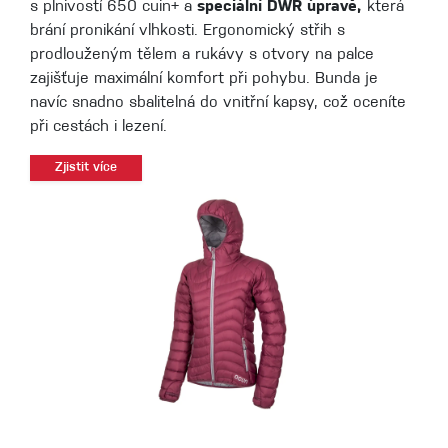
s plnivostí 650 cuin+ a
speciální DWR úpravě,
která
brání pronikání vlhkosti. Ergonomický střih s
prodlouženým tělem a rukávy s otvory na palce
zajišťuje maximální komfort při pohybu. Bunda je
navíc snadno sbalitelná do vnitřní kapsy, což oceníte
při cestách i lezení.
Zjistit více