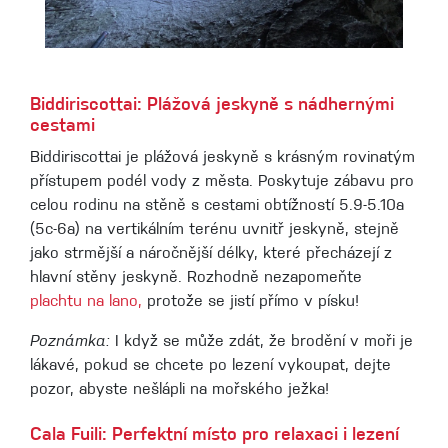
Biddiriscottai: Plážová jeskyně s nádhernými
cestami
Biddiriscottai je plážová jeskyně s krásným rovinatým
přístupem podél vody z města. Poskytuje zábavu pro
celou rodinu na stěně s cestami obtížností 5.9-5.10a
(5c-6a) na vertikálním terénu uvnitř jeskyně, stejně
jako strmější a náročnější délky, které přecházejí z
hlavní stěny jeskyně. Rozhodně nezapomeňte
plachtu na lano,
protože se jistí přímo v písku!
Poznámka:
I když se může zdát, že brodění v moři je
lákavé, pokud se chcete po lezení vykoupat, dejte
pozor, abyste nešlápli na mořského ježka!
Cala Fuili: Perfektní místo pro relaxaci i lezení