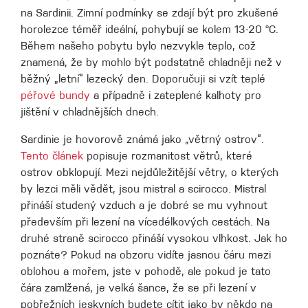
na Sardinii. Zimní podmínky se zdají být pro zkušené
horolezce téměř ideální, pohybují se kolem 13-20 °C.
Během našeho pobytu bylo nezvykle teplo, což
znamená, že by mohlo být podstatně chladněji než v
běžný „letní“ lezecký den. Doporučuji si vzít teplé
péřové bundy
a případně i zateplené kalhoty pro
jištění v chladnějších dnech.
Sardinie je hovorově známá jako „větrný ostrov“.
Tento článek
popisuje rozmanitost větrů, které
ostrov obklopují. Mezi nejdůležitější větry, o kterých
by lezci měli vědět, jsou mistral a scirocco. Mistral
přináší studený vzduch a je dobré se mu vyhnout
především při lezení na vícedélkových cestách. Na
druhé straně scirocco přináší vysokou vlhkost. Jak ho
poznáte? Pokud na obzoru vidíte jasnou čáru mezi
oblohou a mořem, jste v pohodě, ale pokud je tato
čára zamlžená, je velká šance, že se při lezení v
pobřežních jeskyních budete cítit jako by někdo na