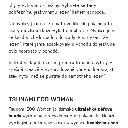
chyty vylil vodu z bažiny. Vyhněte se tedy
pobřežnímu jeskynnímu lezení během scirocca.
Nemyslely jsme si, že by to vadilo, ale pak jsme to
zažily na vlastní kůži. Bylo to nechutné. Myslela jsem,
že každou chvíli spadnu do vody. Podotýkám, že
lezení, které jsme absolvovaly u vchodu do jeskyně,
bylo naprosto v pohodě.
Vzhledem k pobřežnímu prostředí mohou být nýty
značně zrezivělé a zkorodované. Je vhodné si zjistit
stav nýtů, než se pustíte do samotného lezení.
TSUNAMI ECO WOMAN
Tsunami ECO Women je dámská
ultralehká péřová
bunda
vyrobená z recyklovaného polyamidu. Nabízí
vynikající tepelnou izolaci díky vysoce
kvalitnímu peří