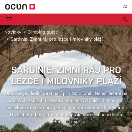
CZ
Novinky
Climbing guide
Sardinie: Zimní ráj pro lezce i milovníky pláží
SARDINIE: ZIMNÍ RÁJ PRO
LEZCE I MILOVNÍKY PLÁŽÍ
Sardinie je ideální destinací pro zimní únik. Nabízí lezení na
krásných skalách i relaxaci na slunných plážích, což z ní
činí skvělou volbu pro aktivní i odpočinkovou dovolenou.
O zážitky a tipy se s námi podělila naše ambasadorka
Becca Droz.