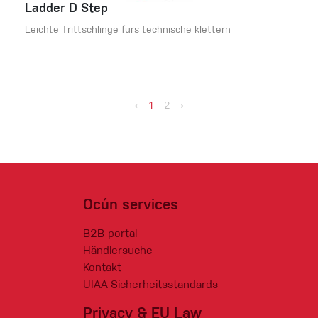
Ladder D Step
Leichte Trittschlinge fürs technische klettern
‹
1
2
›
Ocún services
B2B portal
Händlersuche
Kontakt
UIAA-Sicherheitsstandards
Privacy & EU Law