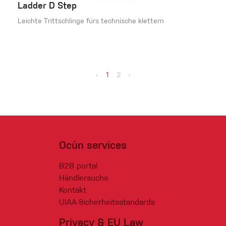
Ladder D Step
Leichte Trittschlinge fürs technische klettern
‹
1
2
›
Ocún services
B2B portal
Händlersuche
Kontakt
UIAA-Sicherheitsstandards
Privacy & EU Law