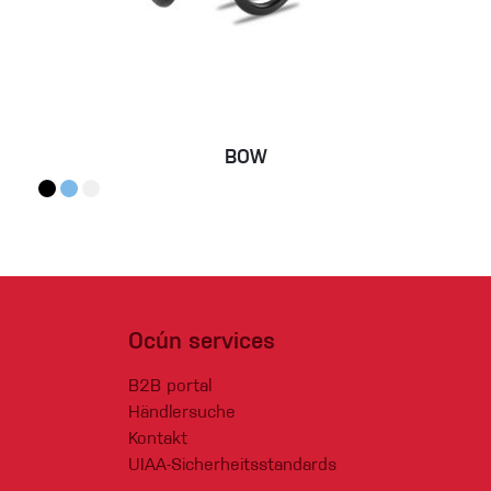
BOW
Ocún services
B2B portal
Händlersuche
Kontakt
UIAA-Sicherheitsstandards