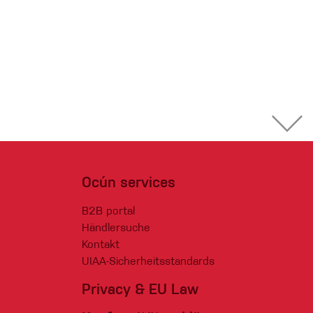
Ocún services
B2B portal
Händlersuche
Kontakt
UIAA-Sicherheitsstandards
Privacy & EU Law