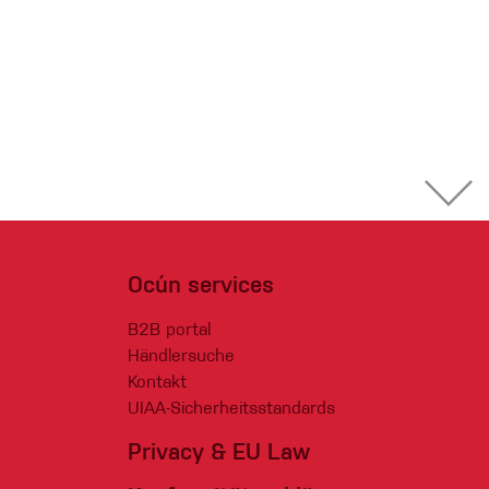
Ocún services
B2B portal
Händlersuche
Kontakt
UIAA-Sicherheitsstandards
Privacy & EU Law