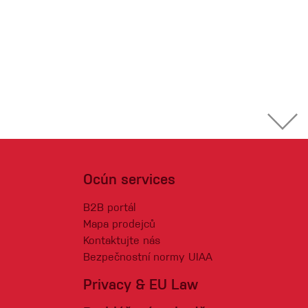
Ocún services
B2B portál
Mapa prodejců
Kontaktujte nás
Bezpečnostní normy UIAA
Privacy & EU Law