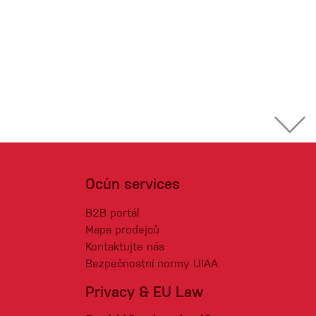
Ocún services
B2B portál
Mapa prodejců
Kontaktujte nás
Bezpečnostní normy UIAA
Privacy & EU Law