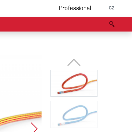
Professional
CZ
rnění
Partneři
B2B portál
Prohlášení o shodě
Události
Bouldering
Lezecká stěna
Via Ferrata
Vícedélky/tradiční