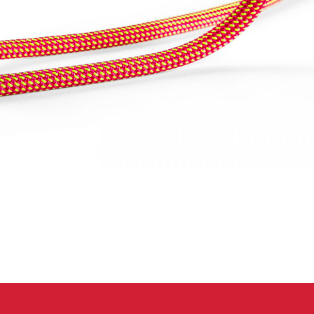
 oblečení
Kalhoty
Trika
Bundy
Kalhoty
Trika
Bundy