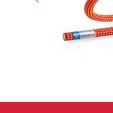
Spárové rukavice
Lezecké
Muži
Ženy