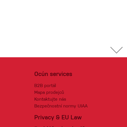
Ocún services
B2B portál
Mapa prodejců
Kontaktujte nás
Bezpečnostní normy UIAA
Privacy & EU Law