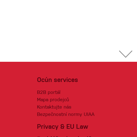
Ocún services
B2B portál
Mapa prodejců
Kontaktujte nás
Bezpečnostní normy UIAA
Privacy & EU Law