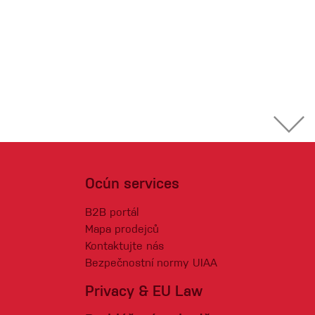
Ocún services
B2B portál
Mapa prodejců
Kontaktujte nás
Bezpečnostní normy UIAA
Privacy & EU Law