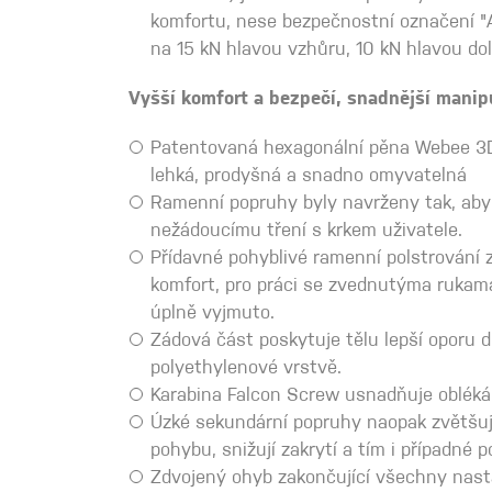
komfortu, nese bezpečnostní označení "
na 15 kN hlavou vzhůru, 10 kN hlavou dol
Vyšší komfort a bezpečí, snadnější manip
Patentovaná hexagonální pěna Webee 3D
lehká, prodyšná a snadno omyvatelná
Ramenní popruhy byly navrženy tak, aby
nežádoucímu tření s krkem uživatele.
Přídavné pohyblivé ramenní polstrování 
komfort, pro práci se zvednutýma rukam
úplně vyjmuto.
Zádová část poskytuje tělu lepší oporu d
polyethylenové vrstvě.
Karabina Falcon Screw usnadňuje oblékán
Úzké sekundární popruhy naopak zvětšuj
pohybu, snižují zakrytí a tím i případné p
Zdvojený ohyb zakončující všechny nast