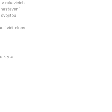
 v rukavicích.
 nastavení
 dvojitou
ují viditelnost
e kryta