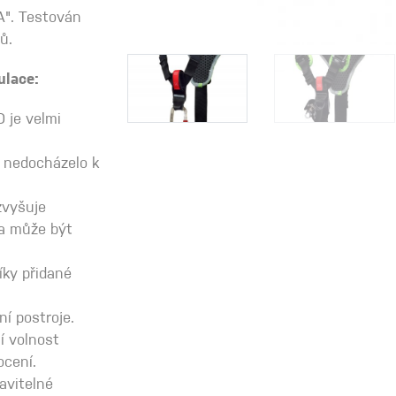
A". Testován
ů.
ulace:
 je velmi
 nedocházelo k
zvyšuje
a může být
íky přidané
í postroje.
í volnost
ocení.
avitelné