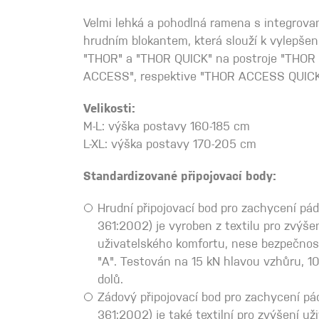
Spárové rukavice
Velmi lehká a pohodlná ramena s integrova
hrudním blokantem, která slouží k vylepšen
"THOR" a "THOR QUICK" na postroje "THOR
Lezecké
ACCESS", respektive "THOR ACCESS QUICK
Muži
Velikosti:
M-L: výška postavy 160-185 cm
L-XL: výška postavy 170-205 cm
Standardizované připojovací body:
Hrudní připojovací bod pro zachycení pá
Ženy
361:2002) je vyroben z textilu pro zvýše
uživatelského komfortu, nese bezpečnos
"A". Testován na 15 kN hlavou vzhůru, 1
dolů.
Zádový připojovací bod pro zachycení pá
361:2002) je také textilní pro zvýšení u