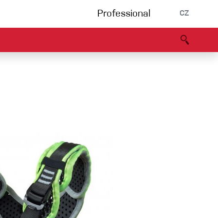
Professional
CZ
rnění
Partneři
B2B portál
Prohlášení o shodě
Události
Bouldering
Lezecká stěna
Via Ferrata
Vícedélky/tradiční