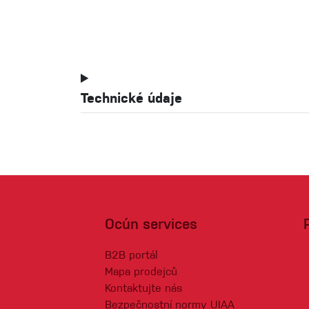
Technické údaje
Ocún services
B2B portál
Mapa prodejců
Kontaktujte nás
Bezpečnostní normy UIAA