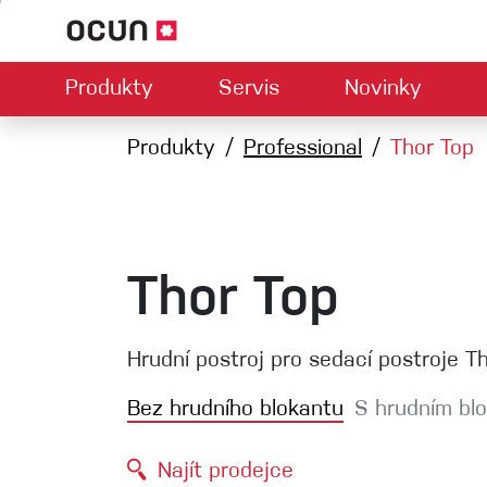
Produkty
Servis
Novinky
Hardwar
Mapa prodejců
Produkty
Professional
Kontaktujte nás
O nás
Thor Top
Ke
U
Climbing LA
Lezečky
Jistítka
Úvazky
Expresk
Lana
Thor Top
Karabiny
Bouldermatky
Hrudní postroj pro sedací postroje Th
Via ferrata
Bez hrudního blokantu
S hrudním bl
Smyčky
Helmy
Najít prodejce