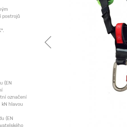
ným
í postrojů
 oblečení
".
Kalhoty
Trika
Bundy
du (EN
Kalhoty
ní
tní označení
Trika
0 kN hlavou
Bundy
du (EN
živatelského