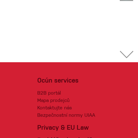
Ocún services
B2B portál
Mapa prodejců
Kontaktujte nás
Bezpečnostní normy UIAA
Privacy & EU Law