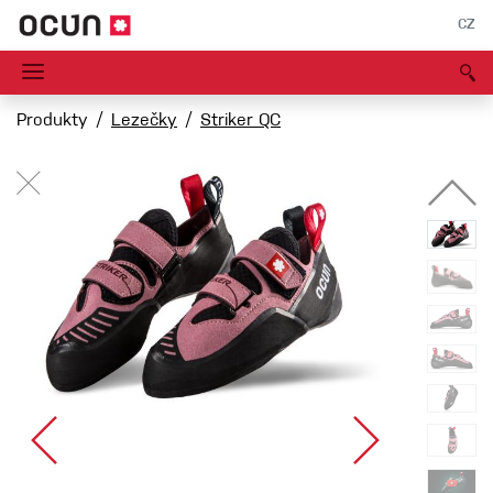
CZ
Produkty
Lezečky
Striker QC