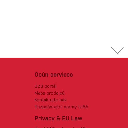
Ocún services
B2B portál
Mapa prodejců
Kontaktujte nás
Bezpečnostní normy UIAA
Privacy & EU Law