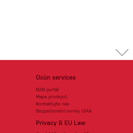
Ocún services
B2B portál
Mapa prodejců
Kontaktujte nás
Bezpečnostní normy UIAA
Privacy & EU Law