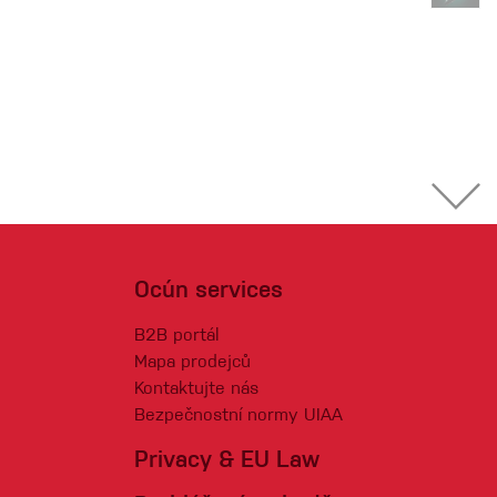
Ocún services
B2B portál
Mapa prodejců
Kontaktujte nás
Bezpečnostní normy UIAA
Privacy & EU Law