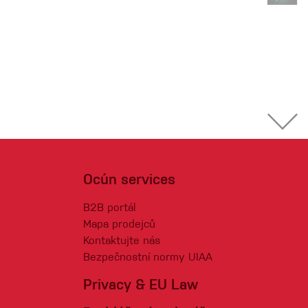
Ocún services
B2B portál
Mapa prodejců
Kontaktujte nás
Bezpečnostní normy UIAA
Privacy & EU Law