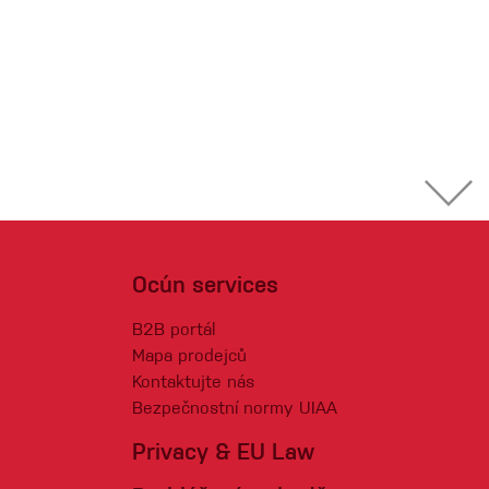
Ocún services
B2B portál
Mapa prodejců
Kontaktujte nás
Bezpečnostní normy UIAA
Privacy & EU Law