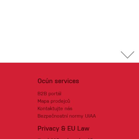
Ocún services
B2B portál
Mapa prodejců
Kontaktujte nás
Bezpečnostní normy UIAA
Privacy & EU Law