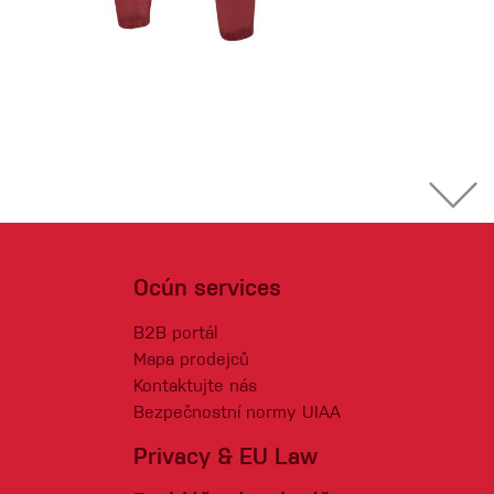
Ocún services
B2B portál
Mapa prodejců
Kontaktujte nás
Bezpečnostní normy UIAA
Privacy & EU Law