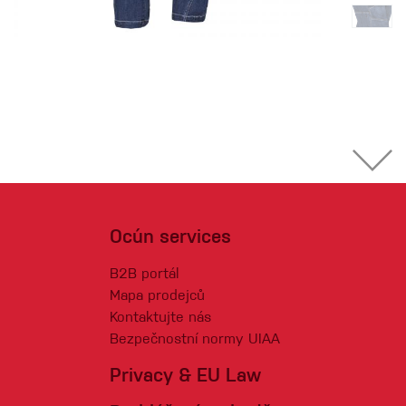
Ocún services
B2B portál
Mapa prodejců
Kontaktujte nás
Bezpečnostní normy UIAA
Privacy & EU Law