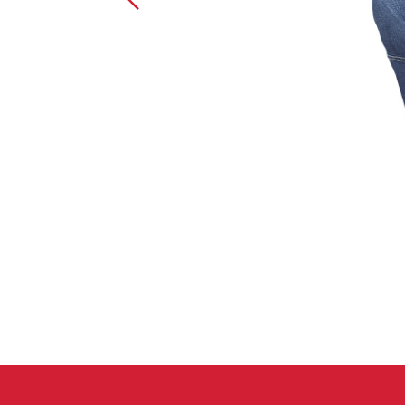
Spárové rukavice
Lezecké
Muži
Ženy