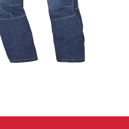
 oblečení
Kalhoty
Trika
Bundy
Kalhoty
Trika
Bundy