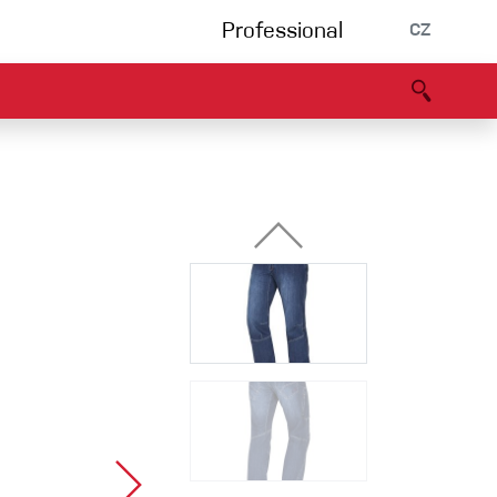
Professional
CZ
rnění
Partneři
B2B portál
Prohlášení o shodě
Události
Bouldering
Lezecká stěna
Via Ferrata
Vícedélky/tradiční