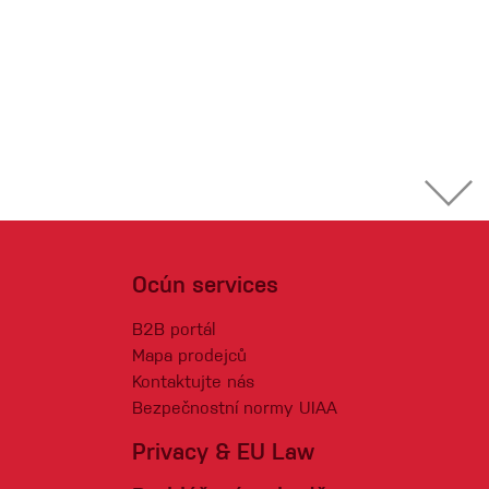
Ocún services
B2B portál
Mapa prodejců
Kontaktujte nás
Bezpečnostní normy UIAA
Privacy & EU Law